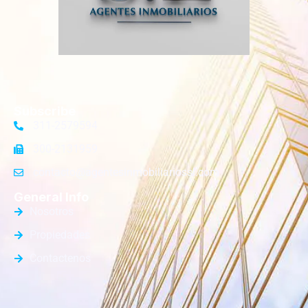
Subscribe
311-2579594
300-2131959
contacto@agentesinmobiliariossl.com
General Info
Nosotros
Propiedades
Contactenos