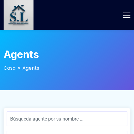
Agents
Casa
» Agents